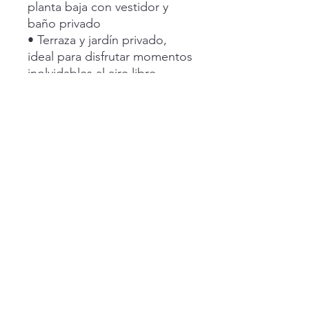
planta baja con vestidor y
baño privado
• Terraza y jardín privado,
ideal para disfrutar momentos
inolvidables al aire libre
• Cochera para 3 autos con
opción a 4
• Amueblada con muebles de
diseñador
‎ ‎ ‎ ‎
Precio de venta: $10’800,000
MXN
‎ ‎ ‎ ‎
Ubicación privilegiada:
Av. Venustiano Carranza No.
2010, Las Parotas Residencial,
Colima.
Vive en un entorno exclusivo
con áreas verdes, parques y