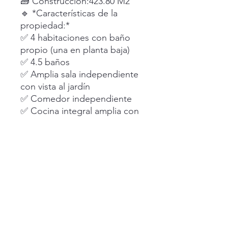
🧱 Construcción:423.80 M2
🔹 *Características de la
propiedad:*
✅ 4 habitaciones con baño
propio (una en planta baja)
✅ 4.5 baños
✅ Amplia sala independiente
con vista al jardín
✅ Comedor independiente
✅ Cocina integral amplia con
barra de granito, iluminación
en alacena y cava para vinos
✅ Espaciosa terraza techada
ideal para convivencias
✅ Amplio jardín
✅ Gran estudio en planta alta
✅ Cochera techada para 3
vehículos
✨ Una residencia que