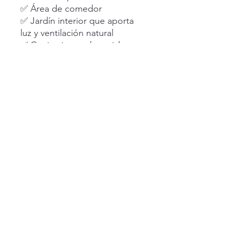
✅ Área de comedor
✅ Jardín interior que aporta
luz y ventilación natural
✅ Cocina integral con isla en
granito, equipada con estufa
y campana
✅ Jardín posterior ideal para
reuniones o área familiar
✅ Cochera para 2 autos
✨ Una residencia moderna,
bien distribuida y ubicada en
una de las zonas con mayor
crecimiento y demanda de
Colima.
VIVE LA EXPERIENCIA CBC