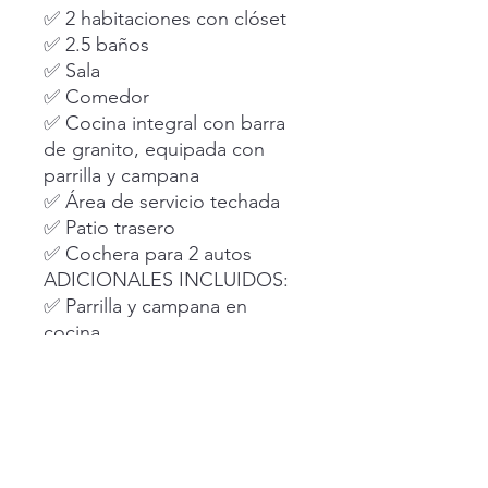
✅ 2 habitaciones con clóset
✅ 2.5 baños
✅ Sala
✅ Comedor
✅ Cocina integral con barra
de granito, equipada con
parrilla y campana
✅ Área de servicio techada
✅ Patio trasero
✅ Cochera para 2 autos
ADICIONALES INCLUIDOS:
✅ Parrilla y campana en
cocina
✅ Techumbre
✅ Cerca con cinta de
privacidad y concertina en
patio de servicio
✅ Protecciones